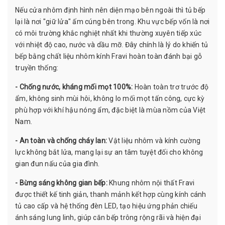
Nếu cửa nhôm định hình nên diện mạo bên ngoài thì tủ bếp
lại là nơi "giữ lửa" ấm cúng bên trong. Khu vực bếp vốn là nơi
có môi trường khắc nghiệt nhất khi thường xuyên tiếp xúc
với nhiệt độ cao, nước và dầu mỡ. Đây chính là lý do khiến tủ
bếp bằng chất liệu nhôm kính Fravi hoàn toàn đánh bại gỗ
truyền thống:
- Chống nước, kháng mối mọt 100%:
Hoàn toàn trơ trước độ
ẩm, không sinh mùi hôi, không lo mối mọt tấn công, cực kỳ
phù hợp với khí hậu nóng ẩm, đặc biệt là mùa nồm của Việt
Nam.
- An toàn và chống cháy lan:
Vật liệu nhôm và kính cường
lực không bắt lửa, mang lại sự an tâm tuyệt đối cho không
gian đun nấu của gia đình.
- Bừng sáng không gian bếp:
Khung nhôm nội thất Fravi
được thiết kế tinh giản, thanh mảnh kết hợp cùng kính cánh
tủ cao cấp và hệ thống đèn LED, tạo hiệu ứng phản chiếu
ánh sáng lung linh, giúp căn bếp trông rộng rãi và hiện đại