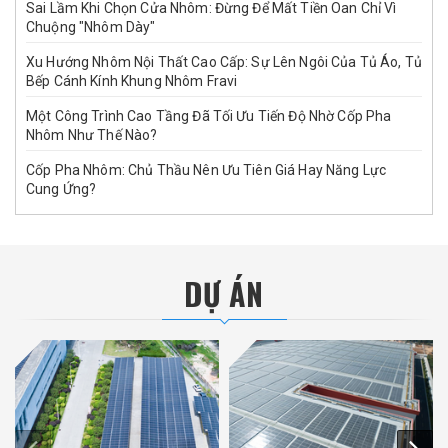
Sai Lầm Khi Chọn Cửa Nhôm: Đừng Để Mất Tiền Oan Chỉ Vì
Chuộng "Nhôm Dày"
Xu Hướng Nhôm Nội Thất Cao Cấp: Sự Lên Ngôi Của Tủ Áo, Tủ
Bếp Cánh Kính Khung Nhôm Fravi
Một Công Trình Cao Tầng Đã Tối Ưu Tiến Độ Nhờ Cốp Pha
Nhôm Như Thế Nào?
Cốp Pha Nhôm: Chủ Thầu Nên Ưu Tiên Giá Hay Năng Lực
Cung Ứng?
DỰ ÁN