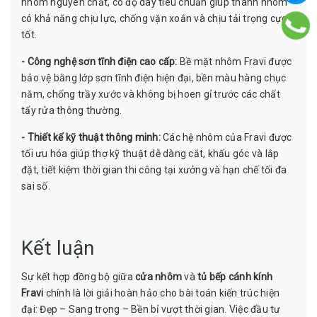
nhôm nguyên chất, có độ dày tiêu chuẩn giúp thanh nhôm
có khả năng chịu lực, chống vặn xoắn và chịu tải trọng cực
tốt.
- Công nghệ sơn tĩnh điện cao cấp:
Bề mặt nhôm Fravi được
bảo vệ bằng lớp sơn tĩnh điện hiện đại, bền màu hàng chục
năm, chống trầy xước và không bị hoen gỉ trước các chất
tẩy rửa thông thường.
- Thiết kế kỹ thuật thông minh:
Các hệ nhôm của Fravi được
tối ưu hóa giúp thợ kỹ thuật dễ dàng cắt, khấu góc và lắp
đặt, tiết kiệm thời gian thi công tại xưởng và hạn chế tối đa
sai số.
Kết luận
Sự kết hợp đồng bộ giữa
cửa nhôm
và
tủ bếp cánh kính
Fravi
chính là lời giải hoàn hảo cho bài toán kiến trúc hiện
đại: Đẹp – Sang trọng – Bền bỉ vượt thời gian. Việc đầu tư