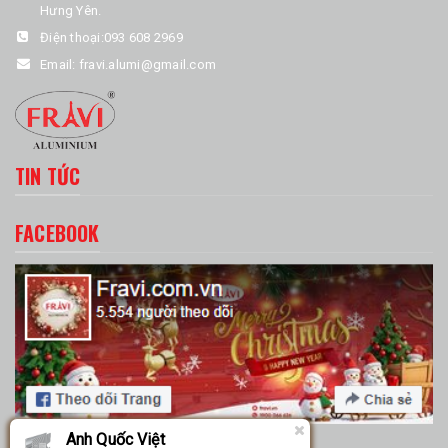
Hưng Yên.
Điện thoại:
093 608 2969
Email:
fravi.alumi@gmail.com
TIN TỨC
FACEBOOK
Anh Quốc Việt