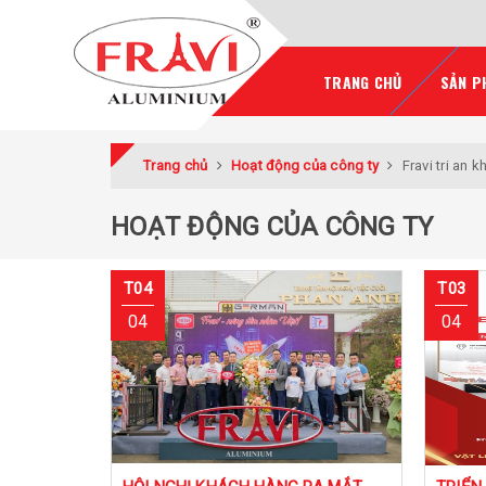
TRANG CHỦ
SẢN P
Trang chủ
Hoạt động của công ty
Fravi tri an 
HOẠT ĐỘNG CỦA CÔNG TY
T04
T03
04
04