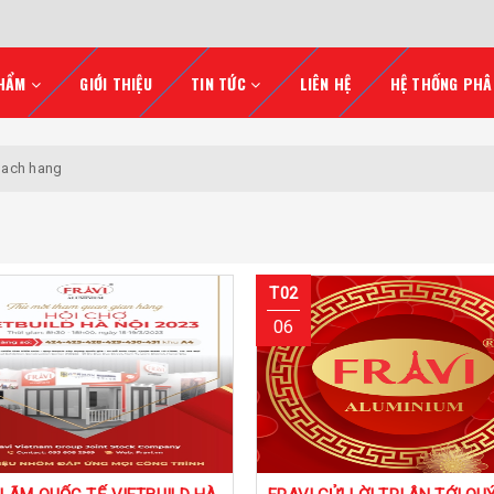
HẨM
GIỚI THIỆU
TIN TỨC
LIÊN HỆ
HỆ THỐNG PHÂ
khach hang
T02
06