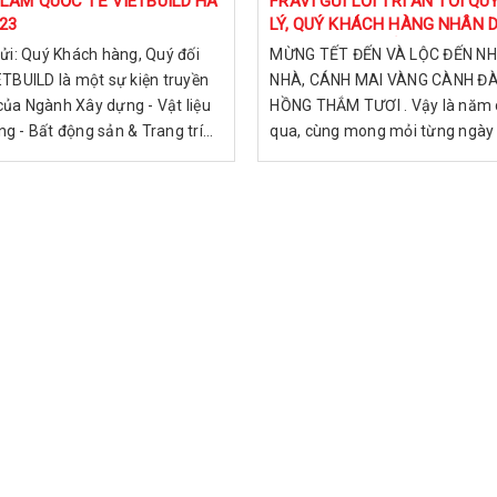
 LÃM QUỐC TẾ VIETBUILD HÀ
FRAVI GỬI LỜI TRI ÂN TỚI QU
023
LÝ, QUÝ KHÁCH HÀNG NHÂN D
NĂM MỚI TÂN SỬU - 2021
ửi: Quý Khách hàng, Quý đối
MỪNG TẾT ĐẾN VÀ LỘC ĐẾN N
ETBUILD là một sự kiện truyền
NHÀ, CÁNH MAI VÀNG CÀNH Đ
của Ngành Xây dựng - Vật liệu
HỒNG THẮM TƯƠI . Vậy là năm 
g - Bất động sản & Trang trí...
qua, cùng mong mỏi từng ngày
giờ của...