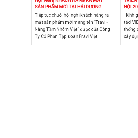
HỘI NGHỊ KHÁCH HÀNG RA MẮT
TRIỂN
SẢN PHẨM MỚI TẠI HẢI DƯƠNG
NỘI 2
NĂM 2023
Tiếp tục chuỗi hội nghị khách hàng ra
Kính g
mắt sản phẩm mới mang tên "Fravi -
tác! VI
Nâng Tầm Nhôm Việt" được của Công
thống 
Ty Cổ Phần Tập Đoàn Fravi Việt...
xây dựn