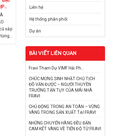
Ý ĐẠI
ỊP
Liên hệ
HÀ
Hệ thống phân phối
ÀO
cũ sắp
Dự án
 từng
BÀI VIẾT LIÊN QUAN
Fravi Tham Dự VIMF Hải Ph...
CHÚC MỪNG SINH NHẬT CHỦ TỊCH
ĐỖ VĂN ĐƯỢC – NGƯỜI THUYỀN
TRƯỞNG TẬN TỤY CỦA MÁI NHÀ
FRAVI
CHỦ ĐỘNG TRONG AN TOÀN – VỮNG
VÀNG TRONG SẢN XUẤT TẠI FRAVI
NHỮNG CHUYẾN HÀNG ĐỀU ĐẶN:
CAM KẾT VÀNG VỀ TIẾN ĐỘ TỪ FRAVI