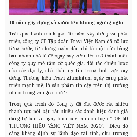
10 năm gây dựng và vươn lên không ngừng nghỉ
Trải qua hành trình gần 10 năm xây dựng và phát
triển, công ty CP Tập đoàn Fravi Việt Nam đã nỗ lực
từng bước, từ những ngày đầu chỉ là một cửa hàng
bán nhôm nhỏ lẻ để ngày nay vươn lên trở thành một
công ty quy mô tầm cỡ quốc gia, đối tác chiến lược
của các đại lý, nhà thầu uy tín trong lĩnh vực xây
dựng. Thương hiệu Fravi Aluminium ngày càng phát
triển mạnh mẽ, là sản phẩm tin cậy trên thị trường
nhôm trong và ngoài nước.
Trong quá trình đó, Công ty đã đạt được rất nhiều
thành tựu nổi bật, rất nhiều các danh hiệu danh giá
đáng tự hào và ngày hôm nay là danh hiệu “TOP 50
THƯƠNG HIỆU VÀNG VIỆT NAM 2020”. Điều đó
càng khẳng định sự lãnh đạo tài tình, chủ trương