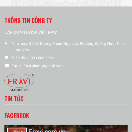
THÔNG TIN CÔNG TY
TẬP ĐOÀN FRAVI VIỆT NAM
Nhà máy: Số 55 Đường Phạm Ngũ Lão, Phường Đường Hào, Tỉnh
Hưng Yên.
Điện thoại:
093 608 2969
Email:
fravi.alumi@gmail.com
TIN TỨC
FACEBOOK