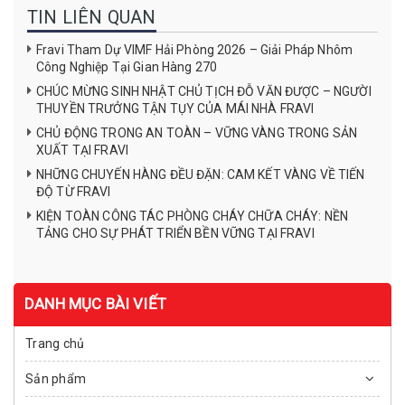
TIN LIÊN QUAN
Fravi Tham Dự VIMF Hải Phòng 2026 – Giải Pháp Nhôm
Công Nghiệp Tại Gian Hàng 270
CHÚC MỪNG SINH NHẬT CHỦ TỊCH ĐỖ VĂN ĐƯỢC – NGƯỜI
THUYỀN TRƯỞNG TẬN TỤY CỦA MÁI NHÀ FRAVI
CHỦ ĐỘNG TRONG AN TOÀN – VỮNG VÀNG TRONG SẢN
XUẤT TẠI FRAVI
NHỮNG CHUYẾN HÀNG ĐỀU ĐẶN: CAM KẾT VÀNG VỀ TIẾN
ĐỘ TỪ FRAVI
KIỆN TOÀN CÔNG TÁC PHÒNG CHÁY CHỮA CHÁY: NỀN
TẢNG CHO SỰ PHÁT TRIỂN BỀN VỮNG TẠI FRAVI
DANH MỤC BÀI VIẾT
Trang chủ
Sản phẩm