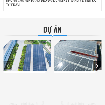
NHỮNG CHUYẾN HÀNG ĐỀU ĐẶN: CAM KẾT VÀNG VỀ TIẾN ĐỘ
TỪ FRAVI
DỰ ÁN