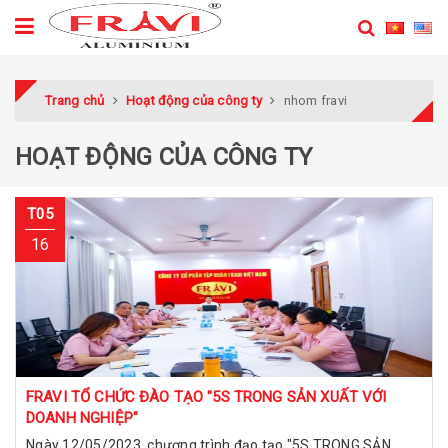
Trang chủ
Hoạt động của công ty
nhom fravi
HOẠT ĐỘNG CỦA CÔNG TY
T05
16
FRAVI TỔ CHỨC ĐÀO TẠO "5S TRONG SẢN XUẤT VỚI
DOANH NGHIỆP"
Ngày 12/05/2023, chương trình đạo tạo "5S TRONG SẢN