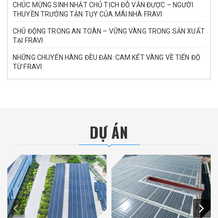
CHÚC MỪNG SINH NHẬT CHỦ TỊCH ĐỖ VĂN ĐƯỢC – NGƯỜI
THUYỀN TRƯỞNG TẬN TỤY CỦA MÁI NHÀ FRAVI
CHỦ ĐỘNG TRONG AN TOÀN – VỮNG VÀNG TRONG SẢN XUẤT
TẠI FRAVI
NHỮNG CHUYẾN HÀNG ĐỀU ĐẶN: CAM KẾT VÀNG VỀ TIẾN ĐỘ
TỪ FRAVI
DỰ ÁN