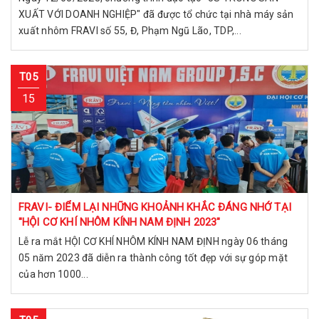
XUẤT VỚI DOANH NGHIỆP" đã được tổ chức tại nhà máy sản
xuất nhôm FRAVI số 55, Đ, Phạm Ngũ Lão, TDP,...
T05
15
FRAVI- ĐIỂM LẠI NHỮNG KHOẢNH KHẮC ĐÁNG NHỚ TẠI
"HỘI CƠ KHÍ NHÔM KÍNH NAM ĐỊNH 2023"
Lễ ra mắt HỘI CƠ KHÍ NHÔM KÍNH NAM ĐỊNH ngày 06 tháng
05 năm 2023 đã diễn ra thành công tốt đẹp với sự góp mặt
của hơn 1000...