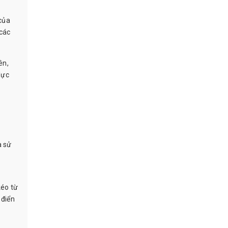
 của
 các
ên,
lực
à sử
kéo từ
 điển