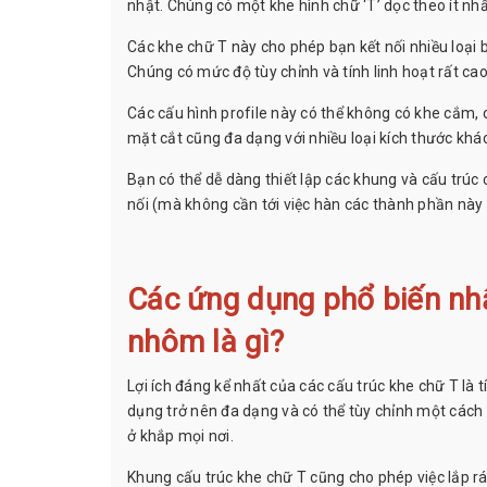
nhật. Chúng có một khe hình chữ ‘T’ dọc theo ít nh
Các khe chữ T này cho phép bạn kết nối nhiều loại bộ
Chúng có mức độ tùy chỉnh và tính linh hoạt rất cao
Các cấu hình profile này có thể không có khe cắm,
mặt cắt cũng đa dạng với nhiều loại kích thước khá
Bạn có thể dễ dàng thiết lập các khung và cấu trúc
nối (mà không cần tới việc hàn các thành phần này l
Các ứng dụng phổ biến nh
nhôm là gì?
Lợi ích đáng kể nhất của các cấu trúc khe chữ T là 
dụng trở nên đa dạng và có thể tùy chỉnh một các
ở khắp mọi nơi.
Khung cấu trúc khe chữ T cũng cho phép việc lắp rá