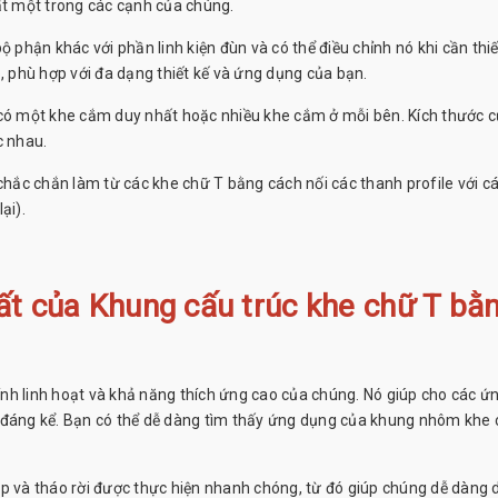
ất một trong các cạnh của chúng.
 phận khác với phần linh kiện đùn và có thể điều chỉnh nó khi cần thiế
, phù hợp với đa dạng thiết kế và ứng dụng của bạn.
 có một khe cắm duy nhất hoặc nhiều khe cắm ở mỗi bên. Kích thước 
c nhau.
 chắc chắn làm từ các khe chữ T bằng cách nối các thanh profile với c
ại).
ất của Khung cấu trúc khe chữ T bằ
tính linh hoạt và khả năng thích ứng cao của chúng. Nó giúp cho các ứ
h đáng kể. Bạn có thể dễ dàng tìm thấy ứng dụng của khung nhôm khe
p và tháo rời được thực hiện nhanh chóng, từ đó giúp chúng dễ dàng d