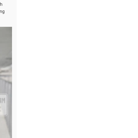
nh
ộng