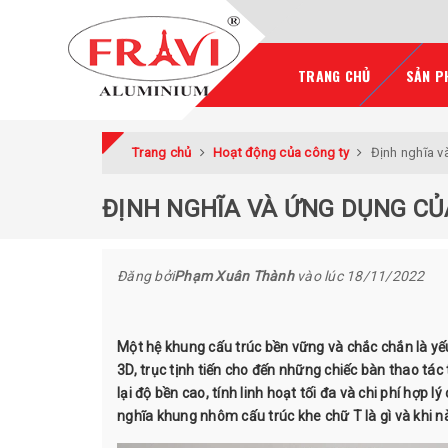
TRANG CHỦ
SẢN P
Trang chủ
Hoạt động của công ty
Định nghĩa v
ĐỊNH NGHĨA VÀ ỨNG DỤNG CỦ
Đăng bởi
Phạm Xuân Thành
vào lúc
18/11/2022
Một hệ khung cấu trúc bền vững và chắc chắn là yếu
3D, trục tịnh tiến cho đến những chiếc bàn thao tá
lại độ bền cao, tính linh hoạt tối đa và chi phí hợp
nghĩa khung nhôm cấu trúc khe chữ T là gì và khi nà