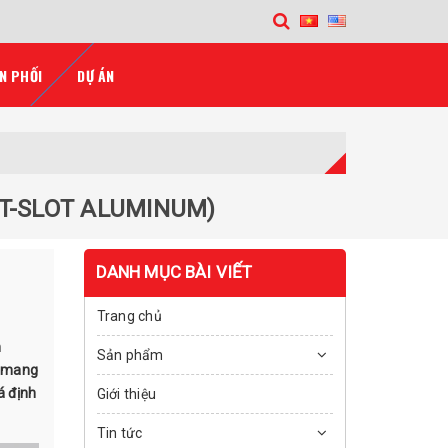
N PHỐI
DỰ ÁN
T-SLOT ALUMINUM)
DANH MỤC BÀI VIẾT
Trang chủ
n
Sản phẩm
u mang
á định
Giới thiệu
Tin tức