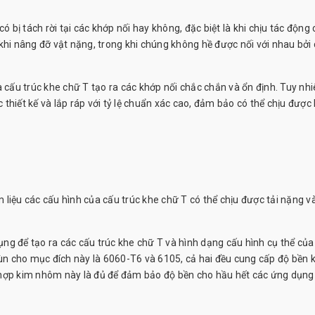
ó bị tách rời tại các khớp nối hay không, đặc biệt là khi chịu tác động
khi nâng đỡ vật nặng, trong khi chúng không hề được nối với nhau bởi
 cấu trúc khe chữ T tạo ra các khớp nối chắc chắn và ổn định. Tuy nhi
hiết kế và lắp ráp với tỷ lệ chuẩn xác cao, đảm bảo có thể chịu được 
m liệu các cấu hình của cấu trúc khe chữ T có thể chịu được tải nặng v
ng để tạo ra các cấu trúc khe chữ T và hình dạng cấu hình cụ thể của
n cho mục đích này là 6060-T6 và 6105, cả hai đều cung cấp độ bền 
 hợp kim nhôm này là đủ để đảm bảo độ bền cho hầu hết các ứng dụng