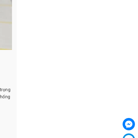
 trọng
thống