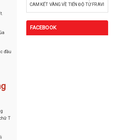
CAM KẾT VÀNG VỀ TIẾN ĐỘ TỪ FRAVI
t.
FACEBOOK
của
ác đầu
ng
ng
 chữ T
i