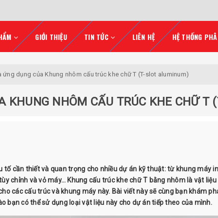
HẨM
GIỚI THIỆU
TIN TỨC
LIÊN HỆ
HỆ THỐNG PHÂ
à ứng dụng của Khung nhôm cấu trúc khe chữ T (T-slot aluminum)
A KHUNG NHÔM CẤU TRÚC KHE CHỮ T (
 tố cần thiết và quan trọng cho nhiều dự án kỹ thuật: từ khung máy i
c tùy chỉnh và vỏ máy… Khung cấu trúc khe chữ T bằng nhôm là vật liệ
 lý cho các cấu trúc và khung máy này. Bài viết này sẽ cùng bạn khám ph
o bạn có thể sử dụng loại vật liệu này cho dự án tiếp theo của mình.