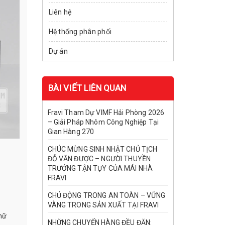
Liên hệ
Hệ thống phân phối
Dự án
BÀI VIẾT LIÊN QUAN
Fravi Tham Dự VIMF Hải Phòng 2026
– Giải Pháp Nhôm Công Nghiệp Tại
Gian Hàng 270
CHÚC MỪNG SINH NHẬT CHỦ TỊCH
ĐỖ VĂN ĐƯỢC – NGƯỜI THUYỀN
TRƯỞNG TẬN TỤY CỦA MÁI NHÀ
FRAVI
CHỦ ĐỘNG TRONG AN TOÀN – VỮNG
VÀNG TRONG SẢN XUẤT TẠI FRAVI
hữ
NHỮNG CHUYẾN HÀNG ĐỀU ĐẶN: