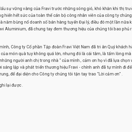
u sự vững vàng của Fravi trước những sóng gió, khó khăn khi thị tr
g hiến hết sức của toàn thể cán bộ công nhân viên của công ty chúng t
 là năm bùng nổ doanh số bán hàng tuyến Đại lý, điều đó một lần nữa 
Fravi Aluminium, đã chung tay đem thương hiệu của chúng tôi bao phủ 
nh, Công ty Cổ phần Tập đoàn Fravi Việt Nam đã tri ân Quý khách 
ọ của món quà tuy không quá lớn, nhưng đó là cái tâm, là tấm lòng mà
hững người anh chị trong nhà " của mình , cảm ơn họ vì đã lựa chọn 
sáng lập và phát triển thương hiệu Fravi - chính anh đã tự mình đi đ
ung, để đại diện cho Công ty chúng tôi tận tay trao "Lời cảm ơn" .
i lại được .