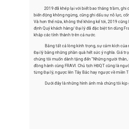
2019 đã khép lại với biết bao thăng trầm, ghi dấ
biến động không ngừng, cũng ghi dấu sự nỗ lực, cốn
Và hơn thế nữa, không thể không kể tới, 2019 cũng
định Quý khách hàng/ Đại lý đã đặc biệt tin dùng 
khắp các tỉnh thành trên cả nước.
Bằng tất cả lòng kính trọng, sự cảm kích của mì
Đại lý bằng những phần quà hết sức ý nghĩa. Giá tr
chúng tôi muốn dành tặng đến "Những người thân, n
đồng hành cùng FRAVI. Chủ tịch HĐQT cũng là người 
từng Đại lý, ngược lên Tây Bắc hay ngược về miền Tr
Dưới đây là những hình ảnh mà chúng tôi kịp gh