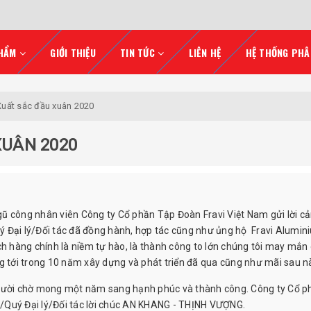
HẨM
GIỚI THIỆU
TIN TỨC
LIÊN HỆ
HỆ THỐNG PHÂ
 Xuất sắc đầu xuân 2020
XUÂN 2020
 công nhân viên Công ty Cổ phần Tập Đoàn Fravi Việt Nam gửi lời c
ý Đại lý/Đối tác đã đồng hành, hợp tác cũng như ủng hộ Fravi Alumin
ch hàng chính là niềm tự hào, là thành công to lớn chúng tôi may mắn
ng tới trong 10 năm xây dựng và phát triển đã qua cũng như mãi sau n
i chờ mong một năm sang hạnh phúc và thành công. Công ty Cổ p
/Quý Đại lý/Đối tác lời chúc AN KHANG - THỊNH VƯỢNG.