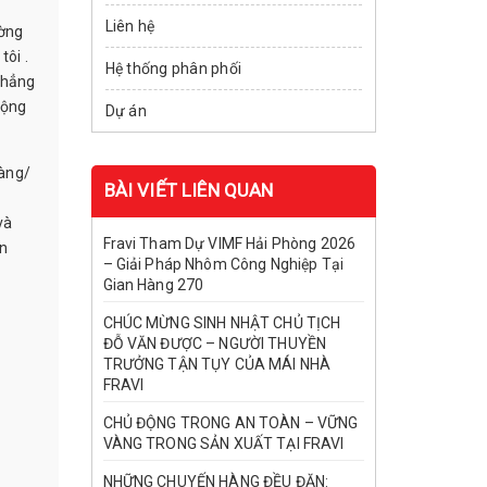
Liên hệ
ường
ôi .
Hệ thống phân phối
khẳng
rộng
Dự án
hàng/
BÀI VIẾT LIÊN QUAN
và
Fravi Tham Dự VIMF Hải Phòng 2026
ến
– Giải Pháp Nhôm Công Nghiệp Tại
Gian Hàng 270
CHÚC MỪNG SINH NHẬT CHỦ TỊCH
ĐỖ VĂN ĐƯỢC – NGƯỜI THUYỀN
TRƯỞNG TẬN TỤY CỦA MÁI NHÀ
FRAVI
CHỦ ĐỘNG TRONG AN TOÀN – VỮNG
VÀNG TRONG SẢN XUẤT TẠI FRAVI
NHỮNG CHUYẾN HÀNG ĐỀU ĐẶN: