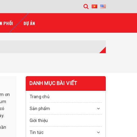
N PHỐI
DỰ ÁN
DANH MỤC BÀI VIẾT
ảm ơn
Trang chủ
ium
 có
Sản phẩm
ày.
Giới thiệu
hần
Tin tức