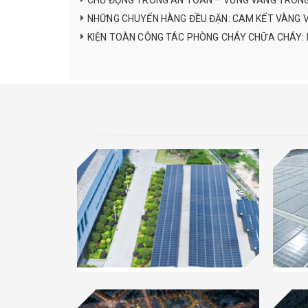
CHỦ ĐỘNG TRONG AN TOÀN – VỮNG VÀNG TRONG 
NHỮNG CHUYẾN HÀNG ĐỀU ĐẶN: CAM KẾT VÀNG VỀ
KIỆN TOÀN CÔNG TÁC PHÒNG CHÁY CHỮA CHÁY: N