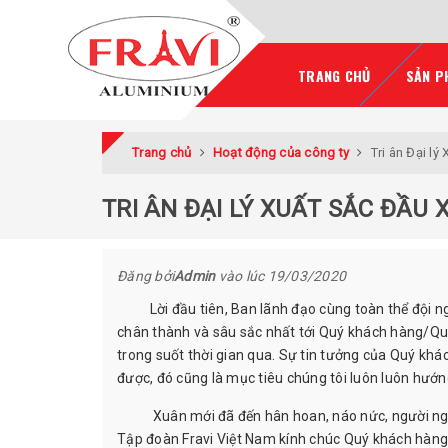
TRANG CHỦ
SẢN P
Trang chủ
Hoạt động của công ty
Tri ân Đại lý
TRI ÂN ĐẠI LÝ XUẤT SẮC ĐẦU 
Đăng bởi
Admin
vào lúc
19/03/2020
Lời đầu tiên, Ban lãnh đạo cùng toàn thể đội ngũ
chân thành và sâu sắc nhất tới Quý khách hàng/Qu
trong suốt thời gian qua. Sự tin tưởng của Quý khá
được, đó cũng là mục tiêu chúng tôi luôn luôn hướ
Xuân mới đã đến hân hoan, náo nức, người ngườ
Tập đoàn Fravi Việt Nam kính chúc Quý khách hàng