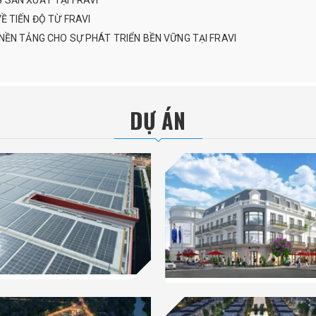
SẢN XUẤT TẠI FRAVI
 TIẾN ĐỘ TỪ FRAVI
ỀN TẢNG CHO SỰ PHÁT TRIỂN BỀN VỮNG TẠI FRAVI
DỰ ÁN