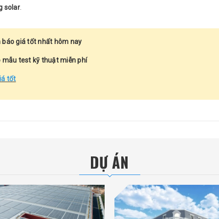
g solar
.
 báo giá tốt nhất hôm nay
 mẫu test kỹ thuật miễn phí
iá tốt
DỰ ÁN