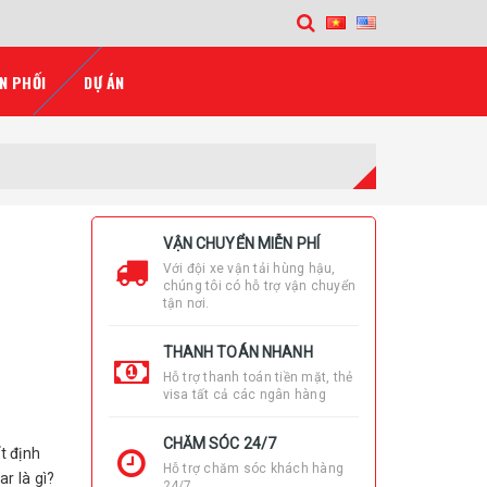
N PHỐI
DỰ ÁN
VẬN CHUYỂN MIỄN PHÍ
Với đội xe vận tải hùng hậu,
chúng tôi có hỗ trợ vận chuyển
tận nơi.
THANH TOÁN NHANH
Hỗ trợ thanh toán tiền mặt, thẻ
visa tất cả các ngân hàng
CHĂM SÓC 24/7
t định
Hỗ trợ chăm sóc khách hàng
r là gì?
24/7