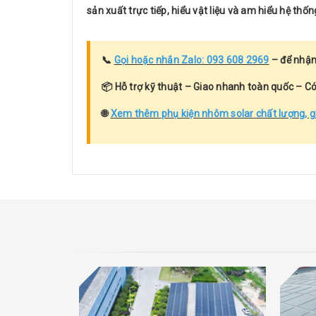
sản xuất trực tiếp, hiểu vật liệu và am hiểu hệ thốn
📞
Gọi hoặc nhắn Zalo: 093 608 2969
– để nhận
📦 Hỗ trợ kỹ thuật – Giao nhanh toàn quốc – Có
🌐
Xem thêm
phụ kiện nhôm solar
chất lượng, g