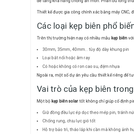
để tăng khả năng chống ăn mòn. Phần bu lông thườ
Thiết kế được gia công chính xác bằng máy CNC, đả
Các loại kẹp biên phổ biế
Trên thị trường hiện nay có nhiều mẫu
kẹp biên
với
30mm, 35mm, 40mm... tùy độ dày khung pin
Loại bắt nổi hoặc âm ray
Có hoặc không có ron cao su, đệm nhựa
Ngoài ra, một số dự án yêu cầu thiết kế riêng để tư
Vai trò của kẹp biên tron
Một bộ
kẹp biên solar
tốt không chỉ giúp cố định p
Giữ đồng đều lực ép dọc theo mép pin, tránh nứ
Chống rung, chịu lực gió tốt
Hỗ trợ bảo trì, tháo lắp khi cần mà không ảnh 