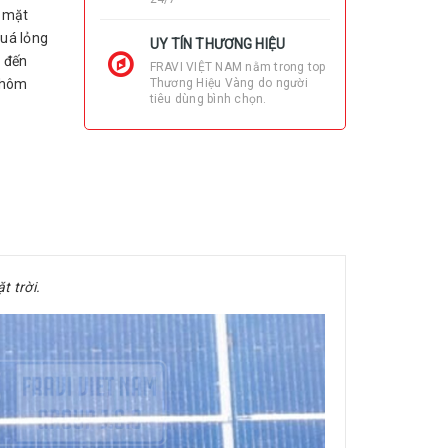
n mặt
quá lỏng
UY TÍN THƯƠNG HIỆU
g đến
FRAVI VIỆT NAM nằm trong top
Thương Hiệu Vàng do người
 nhôm
tiêu dùng bình chọn.
t trời.