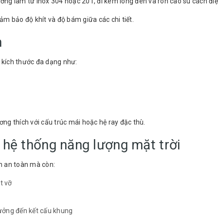
ng làm từ inox 304 hoặc 201, đi kèm long đen và ron cao su cách điệ
m bảo độ khít và độ bám giữa các chi tiết.
n
 kích thước đa dạng như:
ơng thích với cấu trúc mái hoặc hệ ray đặc thù.
g hệ thống năng lượng mặt trời
in an toàn mà còn:
t vỡ
hưởng đến kết cấu khung