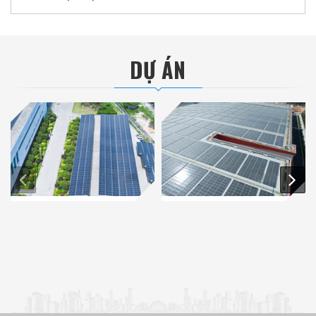
DỰ ÁN