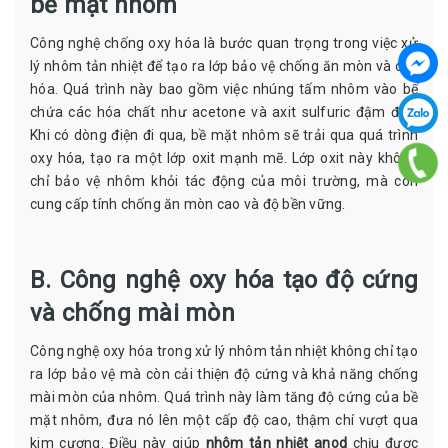
bề mặt nhôm
Công nghệ chống oxy hóa là bước quan trọng trong việc xử
lý nhôm tản nhiệt để tạo ra lớp bảo vệ chống ăn mòn và oxy
hóa. Quá trình này bao gồm việc nhúng tấm nhôm vào bể
chứa các hóa chất như acetone và axit sulfuric đậm đặc.
Khi có dòng điện đi qua, bề mặt nhôm sẽ trải qua quá trình
oxy hóa, tạo ra một lớp oxit mạnh mẽ. Lớp oxit này không
chỉ bảo vệ nhôm khỏi tác động của môi trường, mà còn
cung cấp tính chống ăn mòn cao và độ bền vững.
B. Công nghệ oxy hóa tạo độ cứng
và chống mài mòn
Công nghệ oxy hóa trong xử lý nhôm tản nhiệt không chỉ tạo
ra lớp bảo vệ mà còn cải thiện độ cứng và khả năng chống
mài mòn của nhôm. Quá trình này làm tăng độ cứng của bề
mặt nhôm, đưa nó lên một cấp độ cao, thậm chí vượt qua
kim cương. Điều này giúp
nhôm tản nhiệt anod
chịu được