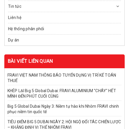
Tin tức
Liên hệ
Hệ thống phân phối
Dự án
BÀI VIẾT LIÊN QUAN
FRAVI VIỆT NAM THÔNG BÁO TUYỂN DỤNG VỊ TRÍ KẾ TOÁN
THUẾ
KHÉP LẠI Big 5 Global Dubai: FRAVI ALUMINIUM "CHÁY" HẾT
MÌNH ĐẾN PHÚT CUỐI CÙNG
Big 5 Global Dubai Ngày 3: Niềm tự hào khi Nhôm FRAVI chinh
phục niềm tin quốc tế
TIÊU ĐIỂM BIG 5 DUBAI NGÀY 2: HỘI NGỘ ĐỐI TÁC CHIẾN LƯỢC
– KHẲNG ĐỊNH VỊ THẾ NHÔM FRAVI