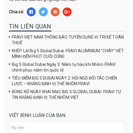
Chia sẻ:
TIN LIÊN QUAN
FRAVI VIỆT NAM THÔNG BÁO TUYỂN DỤNG VỊ TRÍ KẾ TOÁN
THUẾ
KHÉP LẠI Big 5 Global Dubai: FRAVI ALUMINIUM "CHÁY" HẾT
MÌNH ĐẾN PHÚT CUỐI CÙNG
Big 5 Global Dubai Ngày 3: Niềm tự hào khi Nhôm FRAVI
chinh phục niềm tin quốc tế
TIÊU ĐIỂM BIG 5 DUBAI NGÀY 2: HỘI NGỘ ĐỐI TÁC CHIẾN
LƯỢC – KHẲNG ĐỊNH VỊ THẾ NHÔM FRAVI
BÙNG NỔ NGÀY KHAI MẠC BIG 5 GLOBAL DUBAI: FRAVI TỰ
TIN KHẲNG ĐỊNH VỊ THẾ NHÔM VIỆT
VIẾT BÌNH LUẬN CỦA BẠN: