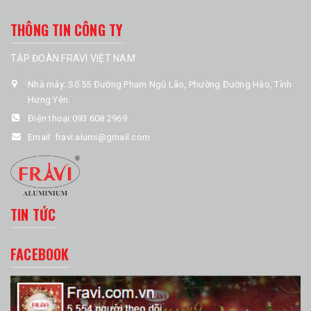
THÔNG TIN CÔNG TY
TẬP ĐOÀN FRAVI VIỆT NAM
Nhà máy: Số 55 Đường Phạm Ngũ Lão, Phường Đường Hào, Tỉnh
Hưng Yên.
Điện thoại:
093 608 2969
Email:
fravi.alumi@gmail.com
TIN TỨC
FACEBOOK