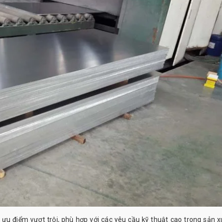
ưu điểm vượt trội, phù hợp với các yêu cầu kỹ thuật cao trong sản x