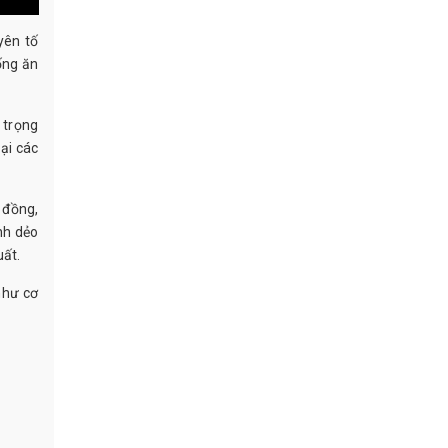
yên tố
ống ăn
 trọng
ại các
 đồng,
nh dẻo
uất.
như cơ