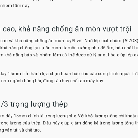
i nhôm tấm này:
cao, khả năng chống ăn mòn vượt trội
cao và khả năng chống ăn mòn tuyệt vời. Nhờ lớp oxit nhôm (Al2O3
 khả năng chống lại sự ăn mòn từ môi trường như độ ẩm, hóa chất h
hêm khả năng bảo vệ, nhôm tấm có thể được xử lý anot hóa giúp lớp ox
ày 15mm trở thành lựa chọn hoàn hảo cho các công trình ngoài trờ
n như ngành hàng hải, đóng tàu hay chế tạo máy bay.
1/3 trọng lượng thép
m dày 15mm chính là trọng lượng nhẹ. Với khối lượng riêng chỉ khoản
rọng lượng của thép. Điều này giúp giảm đáng kể trọng lượng tổng t
ng vận tải và chế tạo.