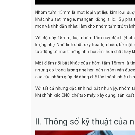
Nhôm tấm 15mm là một loại vật liệu kim loại đượ
khác như sắt, magie, mangan, đồng, silic… Sự pha 
mòn và tính dẫn nhiệt, làm cho nhôm tấm trở thành
Với độ dày 15mm, loại nhôm tấm này đặc biệt ph
lượng nhẹ. Nhờ tính chất oxy hóa tự nhiên, bề mặt
tác động từ môi trường như hơi ẩm, hóa chất hay kh
Một điểm nổi bật khác của nhôm tấm 15mm là tính
nhưng do trọng lượng nhẹ hơn nên nhôm vẫn được s
cao của nhôm giúp dễ dàng chế tác thành nhiều hì
Với tất cả những đặc tính nổi bật như vậy, nhôm
khí chính xác CNC, chế tạo máy, xây dựng, sản xuất t
II. Thông số kỹ thuật củ