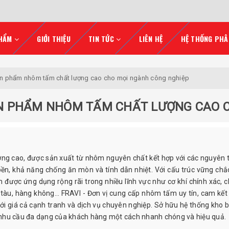
HẨM
GIỚI THIỆU
TIN TỨC
LIÊN HỆ
HỆ THỐNG PHÂ
 phẩm nhôm tấm chất lượng cao cho mọi ngành công nghiệp
N PHẨM NHÔM TẤM CHẤT LƯỢNG CAO 
ng cao, được sản xuất từ nhôm nguyên chất kết hợp với các nguyên 
, khả năng chống ăn mòn và tính dẫn nhiệt. Với cấu trúc vững chắc
ược ứng dụng rộng rãi trong nhiều lĩnh vực như cơ khí chính xác, c
óng tàu, hàng không… FRAVI - Đơn vị cung cấp nhôm tấm uy tín, cam kế
i giá cả cạnh tranh và dịch vụ chuyên nghiệp. Sở hữu hệ thống kho bã
 nhu cầu đa dạng của khách hàng một cách nhanh chóng và hiệu quả.