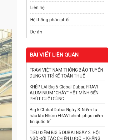
Liên hệ
Hệ thống phân phối
Dự án
BÀI VIẾT LIÊN QUAN
FRAVI VIỆT NAM THÔNG BÁO TUYỂN
DỤNG VỊ TRÍ KẾ TOÁN THUẾ
KHÉP LẠI Big 5 Global Dubai: FRAVI
ALUMINIUM "CHÁY" HẾT MÌNH ĐẾN
PHÚT CUỐI CÙNG
Big 5 Global Dubai Ngày 3: Niềm tự
hào khi Nhôm FRAVI chinh phục niềm
tin quốc tế
TIÊU ĐIỂM BIG 5 DUBAI NGÀY 2: HỘI
NGỘ ĐỐI TÁC CHIẾN LƯỢC – KHẲNG