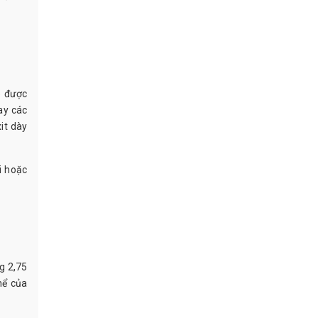
) được
ay các
it dày
i hoặc
g 2,75
hể của