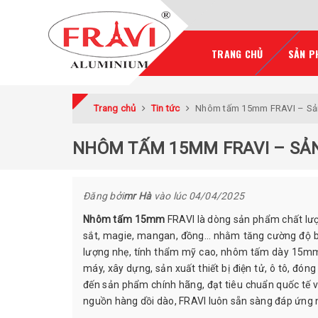
TRANG CHỦ
SẢN P
Trang chủ
Tin tức
Nhôm tấm 15mm FRAVI – Sản
NHÔM TẤM 15MM FRAVI – SẢ
Đăng bởi
mr Hà
vào lúc
04/04/2025
Nhôm tấm 15mm
FRAVI là dòng sản phẩm chất lượ
sắt, magie, mangan, đồng… nhằm tăng cường độ bền
lượng nhẹ, tính thẩm mỹ cao, nhôm tấm dày 15mm đ
máy, xây dựng, sản xuất thiết bị điện tử, ô tô, đ
đến sản phẩm chính hãng, đạt tiêu chuẩn quốc tế vớ
nguồn hàng dồi dào, FRAVI luôn sẵn sàng đáp ứng