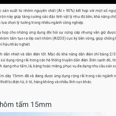
c sản xuất từ nhôm nguyên chất (Al > 90%) kết hợp với một số ngu
trộn này giúp tăng cường các đặc tính vật lý như độ bền, khả năng ch
 lựa chọn lý tưởng trong nhiều ngành công nghiệp.
ù hợp cho những ứng dụng đòi hỏi sự cứng cáp nhưng vẫn giữ được
 nhôm tấm tạo ra lớp oxit nhôm (Al2O3) cực kỳ bền vững, giúp chống l
í hậu khắc nghiệt.
 dẫn nhiệt và dẫn điện tốt. Mặc dù khả năng dẫn điện chỉ bằng 2/3
ử dụng rộng rãi trong các hệ thống truyền dẫn điện. Bên cạnh đó, tí
nh dạng như tấm, lá, băng hoặc màng, phục vụ đa dạng nhu cầu sản x
 tấm dày 15mm đã và đang được ứng dụng rộng rãi trong các ngành 
hiết bị điện tử, ô tô, hàng không và nhiều lĩnh vực khác.
a nhôm tấm 15mm