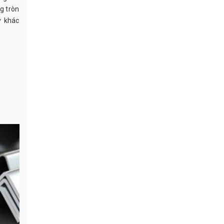
g tròn
y khác