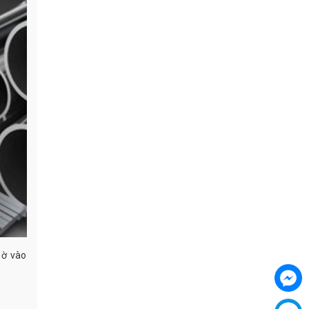
hờ vào