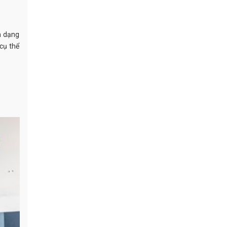
h dạng
cụ thể