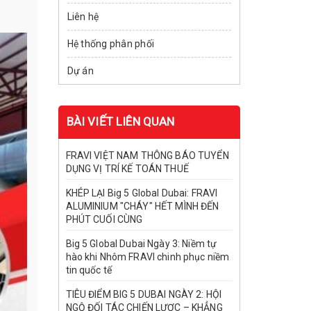
Liên hệ
Hệ thống phân phối
Dự án
BÀI VIẾT LIÊN QUAN
FRAVI VIỆT NAM THÔNG BÁO TUYỂN
DỤNG VỊ TRÍ KẾ TOÁN THUẾ
KHÉP LẠI Big 5 Global Dubai: FRAVI
ALUMINIUM "CHÁY" HẾT MÌNH ĐẾN
PHÚT CUỐI CÙNG
Big 5 Global Dubai Ngày 3: Niềm tự
hào khi Nhôm FRAVI chinh phục niềm
tin quốc tế
TIÊU ĐIỂM BIG 5 DUBAI NGÀY 2: HỘI
NGỘ ĐỐI TÁC CHIẾN LƯỢC – KHẲNG