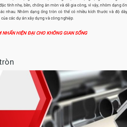
đặc tính nhẹ, bền, chống ăn mòn và dễ gia công, vì vậy, nhôm dạng ốn
hác nhau. Nhôm dạng ống tròn có thể có nhiều kích thước và độ dà
 của các dự án xây dựng và công nghiệp.
M NHẤN HIỆN ĐẠI CHO KHÔNG GIAN SỐNG
tròn