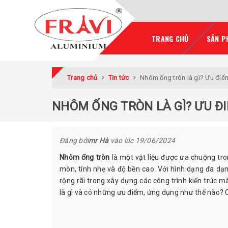
TRANG CHỦ
SẢN P
Trang chủ
Tin tức
Nhôm ống tròn là gì? Ưu điê
NHÔM ỐNG TRÒN LÀ GÌ? ƯU Đ
Đăng bởi
mr Hà
vào lúc
19/06/2024
Nhôm ống tròn
là một vật liệu được ưa chuộng tro
mòn, tính nhẹ và độ bền cao. Với hình dạng đa d
rộng rãi trong xây dựng các công trình kiến trúc 
là gì và có những ưu điểm, ứng dụng như thế nào? Cù