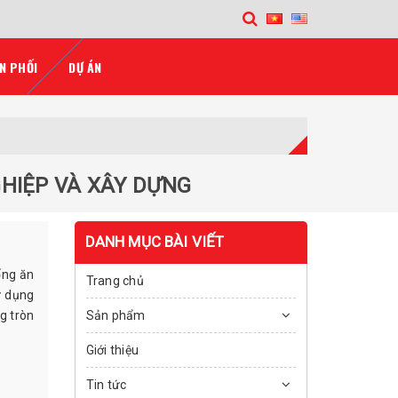
N PHỐI
DỰ ÁN
GHIỆP VÀ XÂY DỰNG
DANH MỤC BÀI VIẾT
ống ăn
Trang chủ
ử dụng
g tròn
Sản phẩm
Giới thiệu
Tin tức