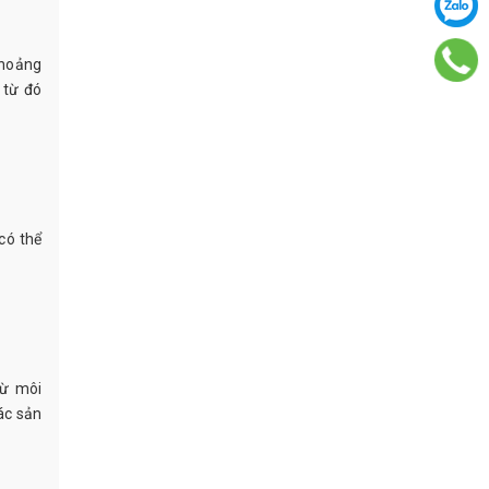
khoảng
 từ đó
có thể
từ môi
các sản