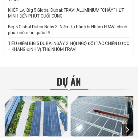
KHÉP LẠI Big 5 Global Dubai: FRAVI ALUMINIUM "CHÁY" HẾT
MÌNH ĐẾN PHÚT CUỐI CÙNG
Big 5 Global Dubai Ngày 3: Niềm tự hào khi Nhôm FRAVI chinh
phục niềm tin quốc tế
TIÊU ĐIỂM BIG 5 DUBAI NGÀY 2: HỘI NGỘ ĐỐI TÁC CHIẾN LƯỢC
– KHẲNG ĐỊNH VỊ THẾ NHÔM FRAVI
DỰ ÁN