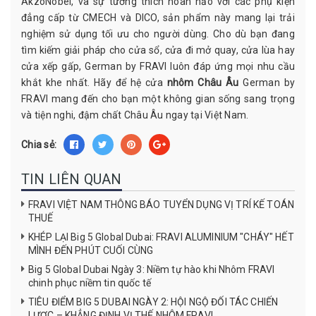
AkzoNobel, và sự tương thích hoàn hảo với các phụ kiện
đẳng cấp từ CMECH và DICO, sản phẩm này mang lại trải
nghiệm sử dụng tối ưu cho người dùng. Cho dù bạn đang
tìm kiếm giải pháp cho cửa sổ, cửa đi mở quay, cửa lùa hay
cửa xếp gấp, German by FRAVI luôn đáp ứng mọi nhu cầu
khắt khe nhất. Hãy để hệ cửa
nhôm Châu Âu
German by
FRAVI mang đến cho bạn một không gian sống sang trọng
và tiện nghi, đậm chất Châu Âu ngay tại Việt Nam.
Chia sẻ:
TIN LIÊN QUAN
FRAVI VIỆT NAM THÔNG BÁO TUYỂN DỤNG VỊ TRÍ KẾ TOÁN
THUẾ
KHÉP LẠI Big 5 Global Dubai: FRAVI ALUMINIUM "CHÁY" HẾT
MÌNH ĐẾN PHÚT CUỐI CÙNG
Big 5 Global Dubai Ngày 3: Niềm tự hào khi Nhôm FRAVI
chinh phục niềm tin quốc tế
TIÊU ĐIỂM BIG 5 DUBAI NGÀY 2: HỘI NGỘ ĐỐI TÁC CHIẾN
LƯỢC – KHẲNG ĐỊNH VỊ THẾ NHÔM FRAVI