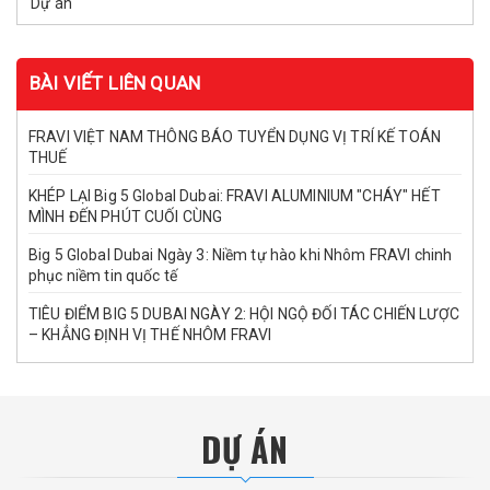
Dự án
BÀI VIẾT LIÊN QUAN
FRAVI VIỆT NAM THÔNG BÁO TUYỂN DỤNG VỊ TRÍ KẾ TOÁN
THUẾ
KHÉP LẠI Big 5 Global Dubai: FRAVI ALUMINIUM "CHÁY" HẾT
MÌNH ĐẾN PHÚT CUỐI CÙNG
Big 5 Global Dubai Ngày 3: Niềm tự hào khi Nhôm FRAVI chinh
phục niềm tin quốc tế
TIÊU ĐIỂM BIG 5 DUBAI NGÀY 2: HỘI NGỘ ĐỐI TÁC CHIẾN LƯỢC
– KHẲNG ĐỊNH VỊ THẾ NHÔM FRAVI
DỰ ÁN