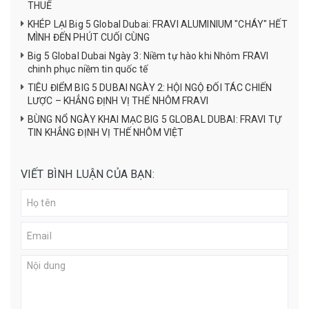
THUẾ
KHÉP LẠI Big 5 Global Dubai: FRAVI ALUMINIUM "CHÁY" HẾT
MÌNH ĐẾN PHÚT CUỐI CÙNG
Big 5 Global Dubai Ngày 3: Niềm tự hào khi Nhôm FRAVI
chinh phục niềm tin quốc tế
TIÊU ĐIỂM BIG 5 DUBAI NGÀY 2: HỘI NGỘ ĐỐI TÁC CHIẾN
LƯỢC – KHẲNG ĐỊNH VỊ THẾ NHÔM FRAVI
BÙNG NỔ NGÀY KHAI MẠC BIG 5 GLOBAL DUBAI: FRAVI TỰ
TIN KHẲNG ĐỊNH VỊ THẾ NHÔM VIỆT
VIẾT BÌNH LUẬN CỦA BẠN: