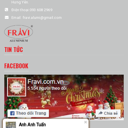
Hưng Yên.
Điện thoại:
093 608 2969
Email:
fravi.alumi@gmail.com
TIN TỨC
FACEBOOK
Anh Anh Tuấn