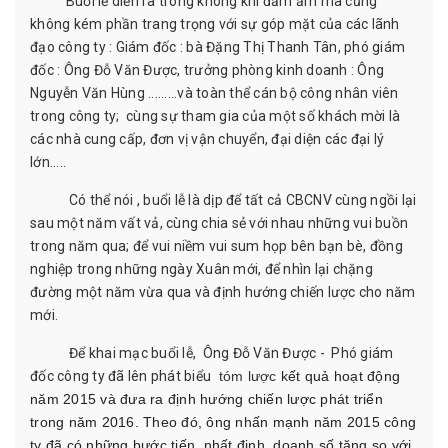
Buổi lễ diễn ra trong không khí đầm ấm mà cũng
không kém phần trang trọng với sự góp mặt của các lãnh
đạo công ty : Giám đốc : bà Đặng Thị Thanh Tân, phó giám
đốc : Ông Đỗ Văn Được, trưởng phòng kinh doanh : Ông
Nguyễn Văn Hùng .........và toàn thể cán bộ công nhân viên
trong công ty; cùng sự tham gia của một số khách mời là
các nhà cung cấp, đơn vị vận chuyển, đại diện các đại lý
lớn.....
Có thể nói , buổi lễ là dịp để tất cả CBCNV cùng ngồi lại
sau một năm vất vả, cùng chia sẻ với nhau những vui buồn
trong năm qua; để vui niềm vui sum họp bên bạn bè, đồng
nghiệp trong những ngày Xuân mới, để nhìn lại chặng
đường một năm vừa qua và định hướng chiến lược cho năm
mới.
Để khai mạc buổi lễ, Ông Đỗ Văn Được - Phó giám
đốc công ty đã lên phát biểu
tóm lược
kết quả hoạt động
năm 2015 và đưa ra định hướng chiến lược phát triển
trong năm 2016. Theo đó, ông nhấn mạnh năm 2015 công
ty đã có những bước tiến nhất định, doanh số tăng so với