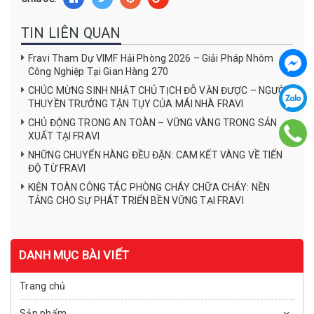
TIN LIÊN QUAN
Fravi Tham Dự VIMF Hải Phòng 2026 – Giải Pháp Nhôm
Công Nghiệp Tại Gian Hàng 270
CHÚC MỪNG SINH NHẬT CHỦ TỊCH ĐỖ VĂN ĐƯỢC – NGƯỜI
THUYỀN TRƯỞNG TẬN TỤY CỦA MÁI NHÀ FRAVI
CHỦ ĐỘNG TRONG AN TOÀN – VỮNG VÀNG TRONG SẢN
XUẤT TẠI FRAVI
NHỮNG CHUYẾN HÀNG ĐỀU ĐẶN: CAM KẾT VÀNG VỀ TIẾN
ĐỘ TỪ FRAVI
KIỆN TOÀN CÔNG TÁC PHÒNG CHÁY CHỮA CHÁY: NỀN
TẢNG CHO SỰ PHÁT TRIỂN BỀN VỮNG TẠI FRAVI
DANH MỤC BÀI VIẾT
Trang chủ
Sản phẩm