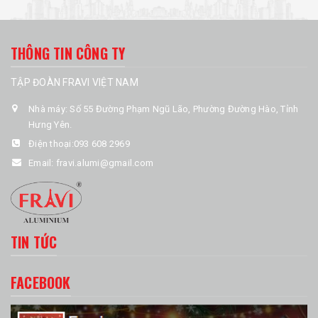
THÔNG TIN CÔNG TY
TẬP ĐOÀN FRAVI VIỆT NAM
Nhà máy: Số 55 Đường Phạm Ngũ Lão, Phường Đường Hào, Tỉnh
Hưng Yên.
Điện thoại:
093 608 2969
Email:
fravi.alumi@gmail.com
TIN TỨC
FACEBOOK