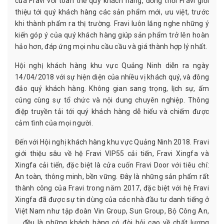
của Fravi với toàn thể quý khách hàng, đồng thời Fravi giới
thiệu tới quý khách hàng các sản phẩm mới, ưu việt, trước
khi thành phẩm ra thị trường. Fravi luôn lắng nghe những ý
kiến góp ý của quý khách hàng giúp sản phẩm trở lên hoàn
hảo hơn, đáp ứng mọi nhu cầu cầu và giá thành hợp lý nhất.
Hội nghị khách hàng khu vực Quảng Ninh diễn ra ngày
14/04/2018 với sự hiện diện của nhiều vị khách quý, và đông
đảo quý khách hàng. Không gian sang trọng, lịch sự, ấm
cúng cùng sự tổ chức và nội dung chuyên nghiệp. Thông
điệp truyền tải tới quý khách hàng dễ hiểu và chiếm được
cảm tình của mọi người.
Đến với Hội nghị khách hàng khu vực Quảng Ninh 2018. Fravi
giới thiệu sâu về hệ Fravi VIP55 cải tiến, Fravi Xingfa và
Xingfa cải tiến, đặc biệt là cửa cuốn Fravi Door với tiêu chí:
An toàn, thông minh, bền vững. Đây là những sản phẩm rất
thành công của Fravi trong năm 2017, đặc biệt với hệ Fravi
Xingfa đã được sự tin dùng của các nhà đầu tư danh tiếng ở
Việt Nam như tập đoàn Vin Group, Sun Group, Bộ Công An,
... đều là những khách hàng có đòi hỏi cao về chất lượng