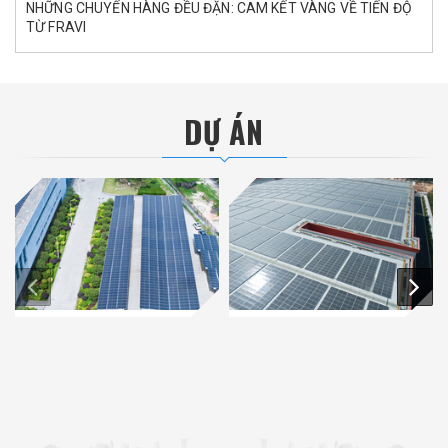
NHỮNG CHUYẾN HÀNG ĐỀU ĐẶN: CAM KẾT VÀNG VỀ TIẾN ĐỘ
TỪ FRAVI
DỰ ÁN