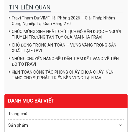
TIN LIÊN QUAN
Fravi Tham Dự VIMF Hải Phòng 2026 – Giải Pháp Nhôm
Công Nghiệp Tại Gian Hàng 270
CHÚC MỪNG SINH NHẬT CHỦ TỊCH ĐỖ VĂN ĐƯỢC – NGƯỜI
THUYỀN TRƯỞNG TẬN TỤY CỦA MÁI NHÀ FRAVI
CHỦ ĐỘNG TRONG AN TOÀN – VỮNG VÀNG TRONG SẢN
XUẤT TẠI FRAVI
NHỮNG CHUYẾN HÀNG ĐỀU ĐẶN: CAM KẾT VÀNG VỀ TIẾN
ĐỘ TỪ FRAVI
KIỆN TOÀN CÔNG TÁC PHÒNG CHÁY CHỮA CHÁY: NỀN
TẢNG CHO SỰ PHÁT TRIỂN BỀN VỮNG TẠI FRAVI
DANH MỤC BÀI VIẾT
Trang chủ
Sản phẩm