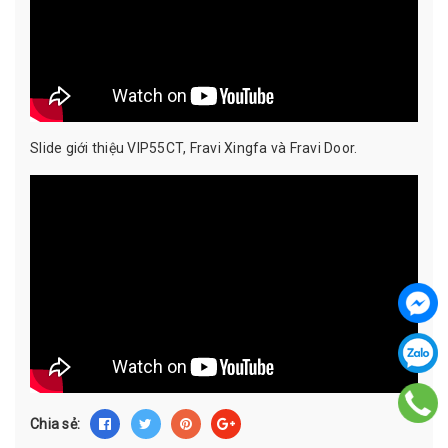
Slide giới thiệu VIP55CT, Fravi Xingfa và Fravi Door.
Chia sẻ: