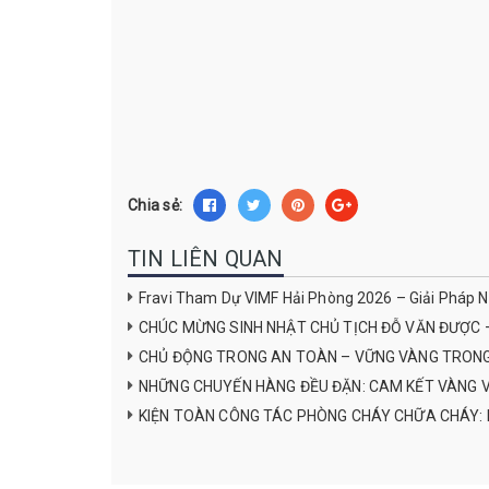
Chia sẻ:
TIN LIÊN QUAN
Fravi Tham Dự VIMF Hải Phòng 2026 – Giải Pháp 
CHÚC MỪNG SINH NHẬT CHỦ TỊCH ĐỖ VĂN ĐƯỢC 
CHỦ ĐỘNG TRONG AN TOÀN – VỮNG VÀNG TRONG 
NHỮNG CHUYẾN HÀNG ĐỀU ĐẶN: CAM KẾT VÀNG VỀ
KIỆN TOÀN CÔNG TÁC PHÒNG CHÁY CHỮA CHÁY: N