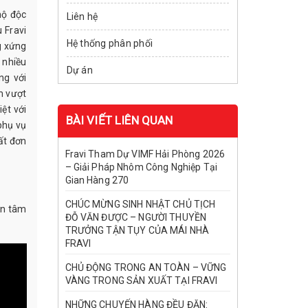
hộ độc
Liên hệ
 Fravi
Hệ thống phân phối
g xứng
 nhiều
Dự án
ng với
m vượt
ệt với
BÀI VIẾT LIÊN QUAN
phụ vụ
ất đơn
Fravi Tham Dự VIMF Hải Phòng 2026
– Giải Pháp Nhôm Công Nghiệp Tại
Gian Hàng 270
CHÚC MỪNG SINH NHẬT CHỦ TỊCH
an tâm
ĐỖ VĂN ĐƯỢC – NGƯỜI THUYỀN
TRƯỞNG TẬN TỤY CỦA MÁI NHÀ
FRAVI
CHỦ ĐỘNG TRONG AN TOÀN – VỮNG
VÀNG TRONG SẢN XUẤT TẠI FRAVI
NHỮNG CHUYẾN HÀNG ĐỀU ĐẶN: