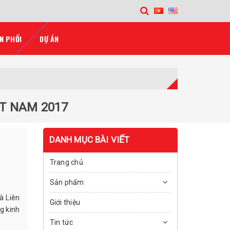
N PHỐI
DỰ ÁN
ỆT NAM 2017
DANH MỤC BÀI VIẾT
Trang chủ
Sản phẩm
à Liên
Giới thiệu
g kinh
Tin tức