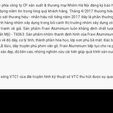
ợc phía công ty CP sản xuất & thương mại Nhôm Hà Nội đăng ký bảo 
dựng niềm tin trong lòng quý khách hàng. Tháng 4/2017 thương hiệu
o sát thương hiệu - nhãn hiệu nối tiếng năm 2017. Đây là phần thưởn
ành hàng nhôm xây dựng trong bối cảnh thị trường nhôm xây dựng có
tranh về giá. Sản phẩm Fravi Aluminium luôn khẳng định chất lượ
ẩn Mỹ) - T6063. Sản phẩm nhôm thanh định hình của Fravi Aluminiu
 về độ dày, cơ lý tính, thành phần hóa học, lớp sơn phủ bề mặt. Đặc bi
LB Đức, dây truyền phủ phim vân gỗ. Fravi Aluminium tiếp tục cho ra 
sắc đẹp, độ bền cao, những nghiên cứu cải tiến giúp quá trình sản xu
h sóng VTC1 của đài truyền hình kỹ thuật số VTC thu hút được sự qu