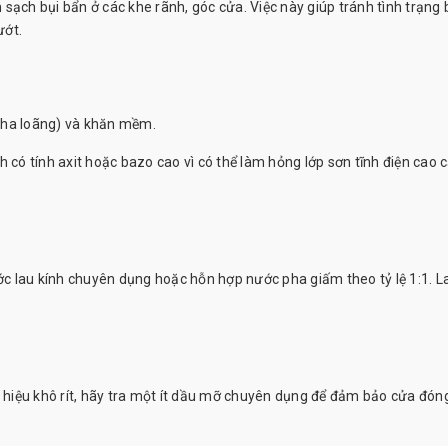
sạch bụi bẩn ở các khe rãnh, góc cửa. Việc này giúp tránh tình trạng 
ướt.
pha loãng) và khăn mềm.
có tính axit hoặc bazo cao vì có thể làm hỏng lớp sơn tĩnh điện cao 
ước lau kính chuyên dụng hoặc hỗn hợp nước pha giấm theo tỷ lệ 1:1. L
u hiệu khô rít, hãy tra một ít dầu mỡ chuyên dụng để đảm bảo cửa đó