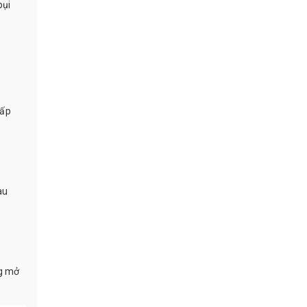
bụi
cấp
au
ng mở