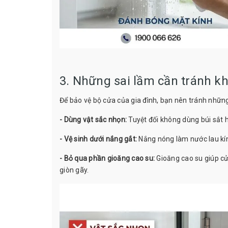
3. Những sai lầm cần tránh k
Để bảo vệ bộ cửa của gia đình, bạn nên tránh những
- Dùng vật sắc nhọn:
Tuyệt đối không dùng búi sắt 
- Vệ sinh dưới nắng gắt:
Nắng nóng làm nước lau kính
- Bỏ qua phần gioăng cao su:
Gioăng cao su giúp cửa
giòn gãy.