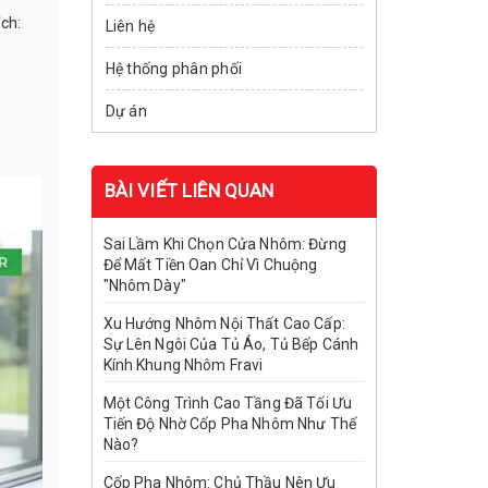
ích:
Liên hệ
Hệ thống phân phối
Dự án
BÀI VIẾT LIÊN QUAN
Sai Lầm Khi Chọn Cửa Nhôm: Đừng
Để Mất Tiền Oan Chỉ Vì Chuộng
"Nhôm Dày"
Xu Hướng Nhôm Nội Thất Cao Cấp:
Sự Lên Ngôi Của Tủ Áo, Tủ Bếp Cánh
Kính Khung Nhôm Fravi
Một Công Trình Cao Tầng Đã Tối Ưu
Tiến Độ Nhờ Cốp Pha Nhôm Như Thế
Nào?
Cốp Pha Nhôm: Chủ Thầu Nên Ưu