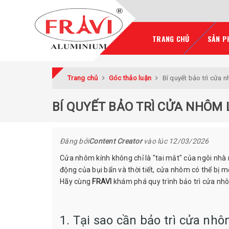
TRANG CHỦ
SẢN P
Trang chủ
Góc thảo luận
Bí quyết bảo trì cửa
BÍ QUYẾT BẢO TRÌ CỬA NHÔM
Đăng bởi
Content Creator
vào lúc
12/03/2026
Cửa nhôm kính không chỉ là "tai mắt" của ngôi nhà 
động của bụi bẩn và thời tiết, cửa nhôm có thể bị m
Hãy cùng
FRAVI
khám phá quy trình bảo trì cửa nh
1. Tại sao cần bảo trì cửa nh