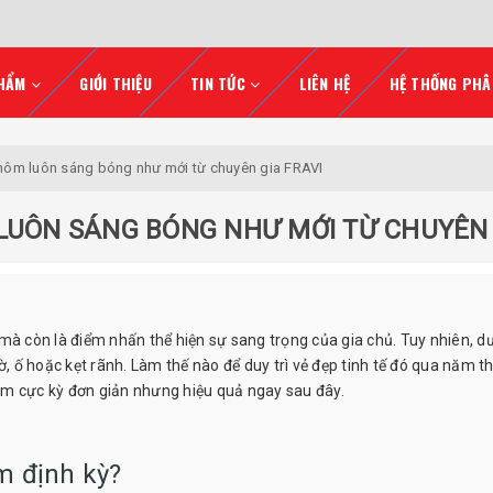
HẨM
GIỚI THIỆU
TIN TỨC
LIÊN HỆ
HỆ THỐNG PHÂ
 nhôm luôn sáng bóng như mới từ chuyên gia FRAVI
 LUÔN SÁNG BÓNG NHƯ MỚI TỪ CHUYÊN 
mà còn là điểm nhấn thể hiện sự sang trọng của gia chủ. Tuy nhiên, dư
ờ, ố hoặc kẹt rãnh. Làm thế nào để duy trì vẻ đẹp tinh tế đó qua năm 
ôm cực kỳ đơn giản nhưng hiệu quả ngay sau đây.
ôm định kỳ?