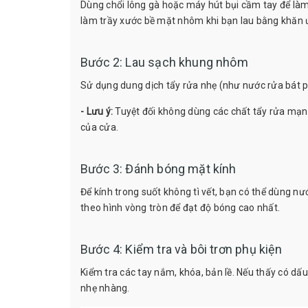
Dùng chổi lông gà hoặc máy hút bụi cầm tay để làm 
làm trầy xước bề mặt nhôm khi bạn lau bằng khăn 
Bước 2: Lau sạch khung nhôm
Sử dụng dung dịch tẩy rửa nhẹ (như nước rửa bát 
- Lưu ý:
Tuyệt đối không dùng các chất tẩy rửa mạnh 
của cửa.
Bước 3: Đánh bóng mặt kính
Để kính trong suốt không tì vết, bạn có thể dùng n
theo hình vòng tròn để đạt độ bóng cao nhất.
Bước 4: Kiểm tra và bôi trơn phụ kiện
Kiểm tra các tay nắm, khóa, bản lề. Nếu thấy có dấ
nhẹ nhàng.