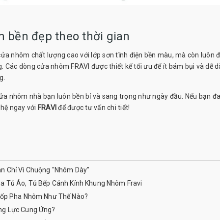
m bền đẹp theo thời gian
cửa nhôm chất lượng cao với lớp sơn tĩnh điện bền màu, mà còn luôn 
. Các dòng cửa nhôm FRAVI được thiết kế tối ưu để ít bám bụi và dễ 
g.
ộ cửa nhôm nhà bạn luôn bền bỉ và sang trọng như ngày đầu. Nếu bạn đ
 hệ ngay với
FRAVI
để được tư vấn chi tiết!
an Chỉ Vì Chuộng "Nhôm Dày"
a Tủ Áo, Tủ Bếp Cánh Kính Khung Nhôm Fravi
 Cốp Pha Nhôm Như Thế Nào?
ng Lực Cung Ứng?