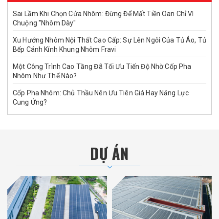
Sai Lầm Khi Chọn Cửa Nhôm: Đừng Để Mất Tiền Oan Chỉ Vì
Chuộng "Nhôm Dày"
Xu Hướng Nhôm Nội Thất Cao Cấp: Sự Lên Ngôi Của Tủ Áo, Tủ
Bếp Cánh Kính Khung Nhôm Fravi
Một Công Trình Cao Tầng Đã Tối Ưu Tiến Độ Nhờ Cốp Pha
Nhôm Như Thế Nào?
Cốp Pha Nhôm: Chủ Thầu Nên Ưu Tiên Giá Hay Năng Lực
Cung Ứng?
DỰ ÁN