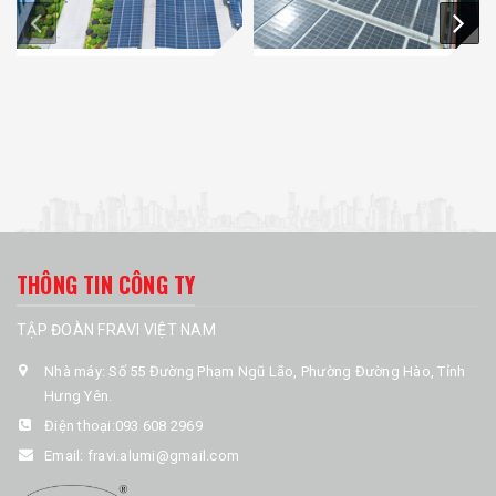
THÔNG TIN CÔNG TY
TẬP ĐOÀN FRAVI VIỆT NAM
Nhà máy: Số 55 Đường Phạm Ngũ Lão, Phường Đường Hào, Tỉnh
Hưng Yên.
Điện thoại:
093 608 2969
Email:
fravi.alumi@gmail.com