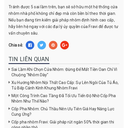
Tránh được 5 sai lầm trên, bạn sẽ sở hữu một hệ thống cửa
nhôm nhà phố không chỉ đẹp mà còn bền bỉ theo thời gian.
Nếu bạn đang tìm kiếm giải pháp nhôm định hình cao cấp,
hãy liên hệ ngay với các đại lý ủy quyền của Fravi để được tư
vấn chuyên sâu.
Chia sẻ:
TIN LIÊN QUAN
Sai Lầm Khi Chọn Cửa Nhôm: Đừng Để Mất Tiền Oan Chỉ Vì
Chuộng "Nhôm Dày"
Xu Hướng Nhôm Nội Thất Cao Cấp: Sự Lên Ngôi Của Tủ Áo,
Tủ Bếp Cánh Kính Khung Nhôm Fravi
Một Công Trình Cao Tầng Đã Tối Ưu Tiến Độ Nhờ Cốp Pha
Nhôm Như Thế Nào?
Cốp Pha Nhôm: Chủ Thầu Nên Ưu Tiên Giá Hay Năng Lực
Cung Ứng?
Cốp pha nhôm Fravi: Giải pháp rút ngắn 50% thời gian thi
công phần thô