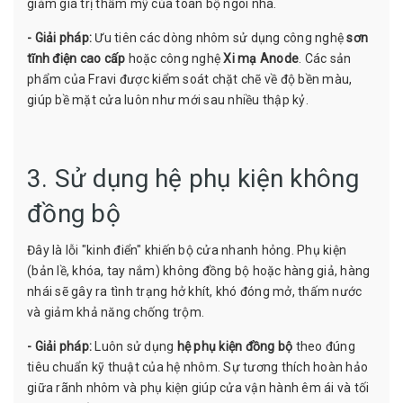
giảm giá trị thẩm mỹ của toàn bộ ngôi nhà.
- Giải pháp:
Ưu tiên các dòng nhôm sử dụng công nghệ
sơn
tĩnh điện cao cấp
hoặc công nghệ
Xi mạ Anode
. Các sản
phẩm của Fravi được kiểm soát chặt chẽ về độ bền màu,
giúp bề mặt cửa luôn như mới sau nhiều thập kỷ.
3. Sử dụng hệ phụ kiện không
đồng bộ
Đây là lỗi "kinh điển" khiến bộ cửa nhanh hỏng. Phụ kiện
(bản lề, khóa, tay nắm) không đồng bộ hoặc hàng giả, hàng
nhái sẽ gây ra tình trạng hở khít, khó đóng mở, thấm nước
và giảm khả năng chống trộm.
- Giải pháp:
Luôn sử dụng
hệ phụ kiện đồng bộ
theo đúng
tiêu chuẩn kỹ thuật của hệ nhôm. Sự tương thích hoàn hảo
giữa rãnh nhôm và phụ kiện giúp cửa vận hành êm ái và tối