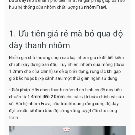
Dưới đây là 5 sai lầm phổ biến nhất và giải pháp giúp bạn sở
hữu hệ thống cửa nhôm chất lượng từ
nhôm Fravi
.
1. Ưu tiên giá rẻ mà bỏ qua độ
dày thanh nhôm
Nhiều gia chủ thường chọn các loại nhôm giá rẻ để tiết kiệm
chi phí xây dựng ban đầu. Tuy nhiên, nhôm quá mỏng (dưới
1.2mm cho cửa chính) sẽ dễ bị biến dạng, rung lắc khi gặp
gió bão hoặc bị xệ cánh sau một thời gian ngắn sử dụng.
- Giải pháp:
Hãy chọn thanh nhôm định hình có độ dày tiêu
chuẩn từ
1.4mm đến 2.0mm
cho các vị trí cửa chính và cửa
sổ. Với hệ nhôm Fravi, cấu trúc khoang rỗng cùng độ dày
đạt chuẩn sẽ đảm bảo độ cứng vững tuyệt đối cho công
trình.