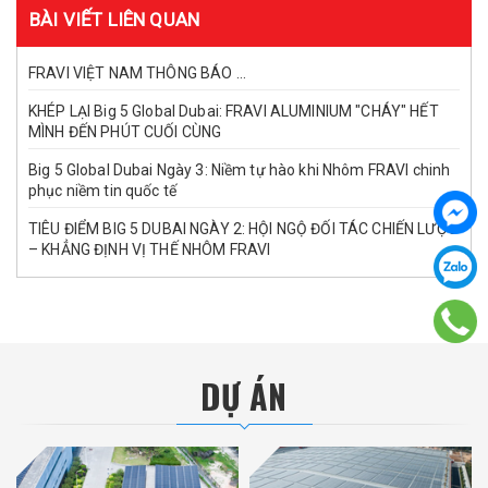
BÀI VIẾT LIÊN QUAN
FRAVI VIỆT NAM THÔNG BÁO ...
KHÉP LẠI Big 5 Global Dubai: FRAVI ALUMINIUM "CHÁY" HẾT
MÌNH ĐẾN PHÚT CUỐI CÙNG
Big 5 Global Dubai Ngày 3: Niềm tự hào khi Nhôm FRAVI chinh
phục niềm tin quốc tế
TIÊU ĐIỂM BIG 5 DUBAI NGÀY 2: HỘI NGỘ ĐỐI TÁC CHIẾN LƯỢC
– KHẲNG ĐỊNH VỊ THẾ NHÔM FRAVI
DỰ ÁN