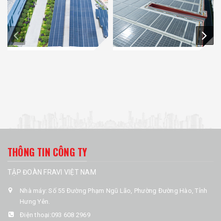
THÔNG TIN CÔNG TY
TẬP ĐOÀN FRAVI VIỆT NAM
Nhà máy: Số 55 Đường Phạm Ngũ Lão, Phường Đường Hào, Tỉnh
Hưng Yên.
Điện thoại:
093 608 2969