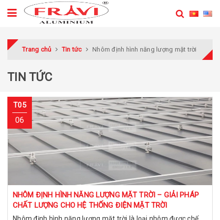
Trang chủ
Tin tức
Nhôm định hình năng lượng mặt trời
TIN TỨC
T05
06
NHÔM ĐỊNH HÌNH NĂNG LƯỢNG MẶT TRỜI – GIẢI PHÁP
CHẤT LƯỢNG CHO HỆ THỐNG ĐIỆN MẶT TRỜI
Nhôm định hình năng lượng mặt trời là loại nhôm được chế