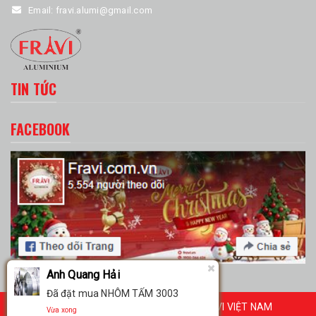
Email:
fravi.alumi@gmail.com
TIN TỨC
FACEBOOK
Anh Quang Hải
Đã đặt mua NHÔM TẤM 3003
© Bản quyền thuộc về TẬP ĐOÀN FRAVI VIỆT NAM
Vừa xong