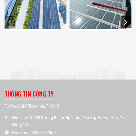
THÔNG TIN CÔNG TY
TẬP ĐOÀN FRAVI VIỆT NAM
Nhà máy: Số 55 Đường Phạm Ngũ Lão, Phường Đường Hào, Tỉnh
Hưng Yên.
Điện thoại:
093 608 2969