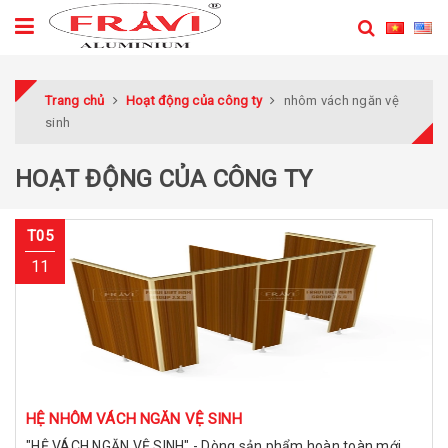
Trang chủ
Hoạt động của công ty
nhôm vách ngăn vệ
sinh
HOẠT ĐỘNG CỦA CÔNG TY
T05
11
HỆ NHÔM VÁCH NGĂN VỆ SINH
"HỆ VÁCH NGĂN VỆ SINH" - Dòng sản phẩm hoàn toàn mới