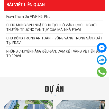
BÀI VIẾT LIÊN QUAN
Fravi Tham Dự VIMF Hải Ph...
CHÚC MỪNG SINH NHẬT CHỦ TỊCH ĐỖ VĂN ĐƯỢC – NGƯỜI
THUYỀN TRƯỞNG TẬN TỤY CỦA MÁI NHÀ FRAVI
CHỦ ĐỘNG TRONG AN TOÀN – VỮNG VÀNG TRONG SẢN XUẤT
TẠI FRAVI
NHỮNG CHUYẾN HÀNG ĐỀU ĐẶN: CAM KẾT VÀNG VỀ TIẾN ĐỘ
TỪ FRAVI
DỰ ÁN