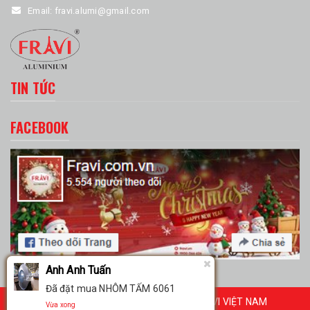
Email:
fravi.alumi@gmail.com
TIN TỨC
FACEBOOK
Anh Anh Tuấn
Đã đặt mua NHÔM TẤM 6061
© Bản quyền thuộc về TẬP ĐOÀN FRAVI VIỆT NAM
Vừa xong