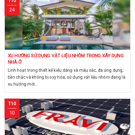
T10
24
XU HƯỚNG SỬ DỤNG VẬT LIỆU NHÔM TRONG XÂY DỰNG
NHÀ Ở
Linh hoạt trong thiết kế kiểu dáng và màu sắc, đa ứng dụng,
bền chắc và không bị oxy hóa, sử dụng vật liệu nhôm đang là
xu hướng mới...
T10
10