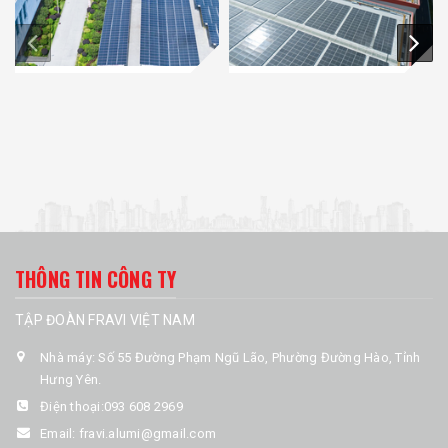
THÔNG TIN CÔNG TY
TẬP ĐOÀN FRAVI VIỆT NAM
Nhà máy: Số 55 Đường Phạm Ngũ Lão, Phường Đường Hào, Tỉnh
Hưng Yên.
Điện thoại:
093 608 2969
Email:
fravi.alumi@gmail.com