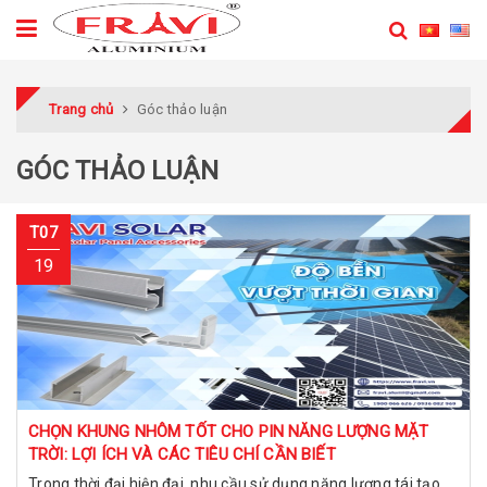
Trang chủ
Góc thảo luận
GÓC THẢO LUẬN
T07
19
CHỌN KHUNG NHÔM TỐT CHO PIN NĂNG LƯỢNG MẶT
TRỜI: LỢI ÍCH VÀ CÁC TIÊU CHÍ CẦN BIẾT
Trong thời đại hiện đại, nhu cầu sử dụng năng lượng tái tạo