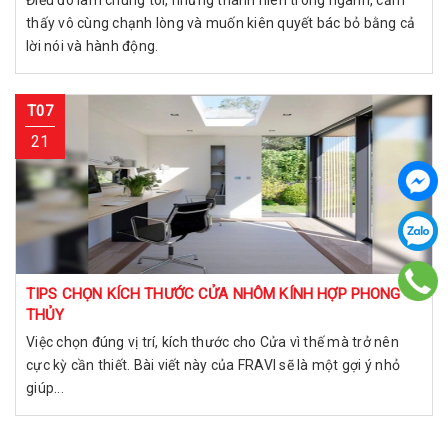
Điều đó làm chúng tôi, những thanh niên trong ngành, cảm
thấy vô cùng chạnh lòng và muốn kiên quyết bác bỏ bằng cả
lời nói và hành động.
T07
21
TIPS CHỌN KÍCH THƯỚC CỬA NHÔM KÍNH HỢP PHONG
THỦY
Việc chọn đúng vị trí, kích thước cho Cửa vì thế mà trở nên
cực kỳ cần thiết. Bài viết này của FRAVI sẽ là một gợi ý nhỏ
giúp...