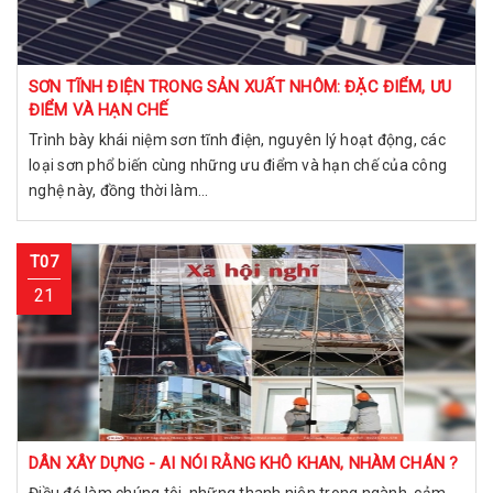
SƠN TĨNH ĐIỆN TRONG SẢN XUẤT NHÔM: ĐẶC ĐIỂM, ƯU
ĐIỂM VÀ HẠN CHẾ
Trình bày khái niệm sơn tĩnh điện, nguyên lý hoạt động, các
loại sơn phổ biến cùng những ưu điểm và hạn chế của công
nghệ này, đồng thời làm...
T07
21
DÂN XÂY DỰNG - AI NÓI RẰNG KHÔ KHAN, NHÀM CHÁN ?