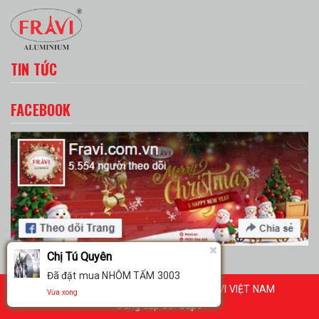
TIN TỨC
FACEBOOK
Chị Tú Quyên
Đã đặt mua NHÔM TẤM 3003
© Bản quyền thuộc về TẬP ĐOÀN FRAVI VIỆT NAM
Vừa xong
Cung cấp bởi
Sapo